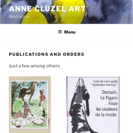
Skip
ANNE CLUZEL ART
to
Illustratrice
content
Menu
PUBLICATIONS AND ORDERS
Just a few among others